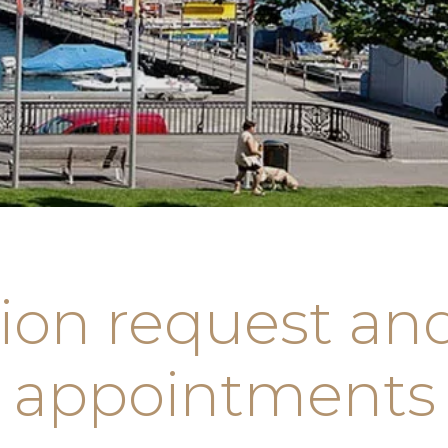
ion request a
appointments