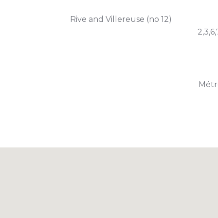
Rive and Villereuse (no 12)
2,3,6
Métro