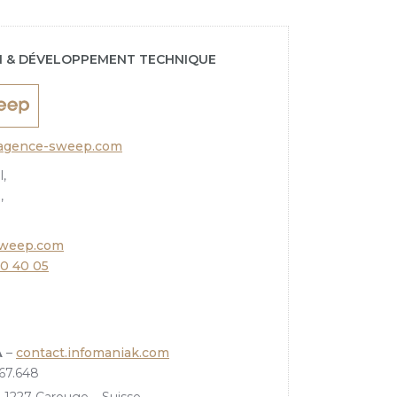
N & DÉVELOPPEMENT TECHNIQUE
gence-sweep.com
,
,
sweep.com
20 40 05
A
–
contact.infomaniak.com
67.648