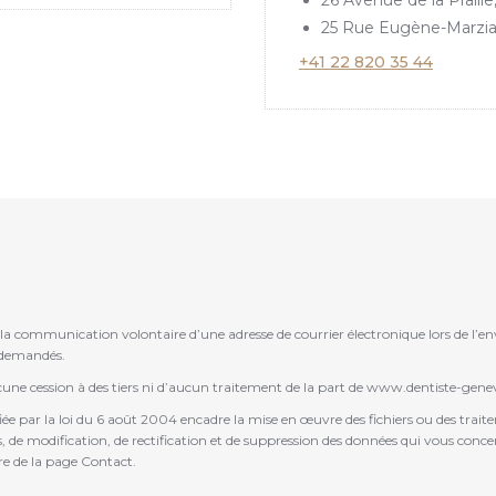
26 Avenue de la Praill
25 Rue Eugène-Marzia
+41 22 820 35 44
e la communication volontaire d’une adresse de courrier électronique lors de l’env
 demandés.
aucune cession à des tiers ni d’aucun traitement de la part de www.dentiste-gene
fiée par la loi du 6 août 2004 encadre la mise en œuvre des fichiers ou des trait
de modification, de rectification et de suppression des données qui vous concerne
re de la page Contact.