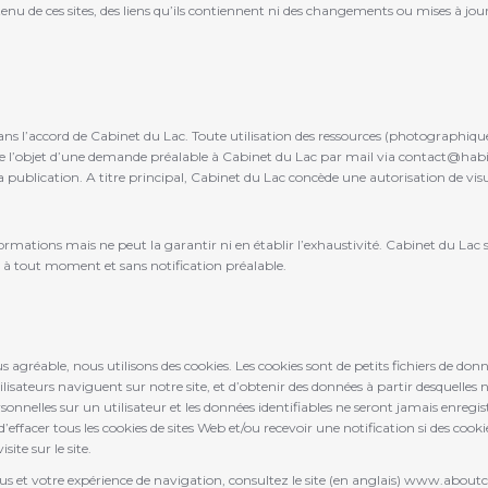
u de ces sites, des liens qu’ils contiennent ni des changements ou mises à jour
r sans l’accord de Cabinet du Lac. Toute utilisation des ressources (photographiqu
ire l’objet d’une demande préalable à Cabinet du Lac par mail via contact@habitat
la publication. A titre principal, Cabinet du Lac concède une autorisation de vis
rmations mais ne peut la garantir ni en établir l’exhaustivité. Cabinet du Lac se
, à tout moment et sans notification préalable.
 plus agréable, nous utilisons des cookies. Les cookies sont de petits fichiers d
isateurs naviguent sur notre site, et d’obtenir des données à partir desquelles n
nnelles sur un utilisateur et les données identifiables ne seront jamais enregistr
effacer tous les cookies de sites Web et/ou recevoir une notification si des cooki
ite sur le site.
vous et votre expérience de navigation, consultez le site (en anglais) www.about