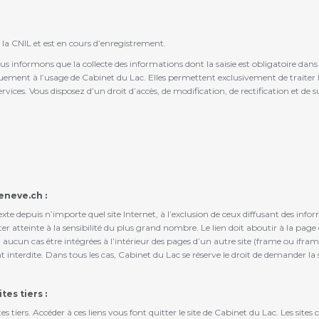
 la CNIL et est en cours d’enregistrement.
informons que la collecte des informations dont la saisie est obligatoire dans l
uement à l’usage de Cabinet du Lac. Elles permettent exclusivement de traiter
services. Vous disposez d’un droit d’accès, de modification, de rectification et d
eneve.ch :
exte depuis n’importe quel site Internet, à l’exclusion de ceux diffusant des i
tteinte à la sensibilité du plus grand nombre. Le lien doit aboutir à la page d’
 aucun cas être intégrées à l’intérieur des pages d’un autre site (frame ou ifram
interdite. Dans tous les cas, Cabinet du Lac se réserve le droit de demander la su
es tiers :
tes tiers. Accéder à ces liens vous font quitter le site de Cabinet du Lac. Les site