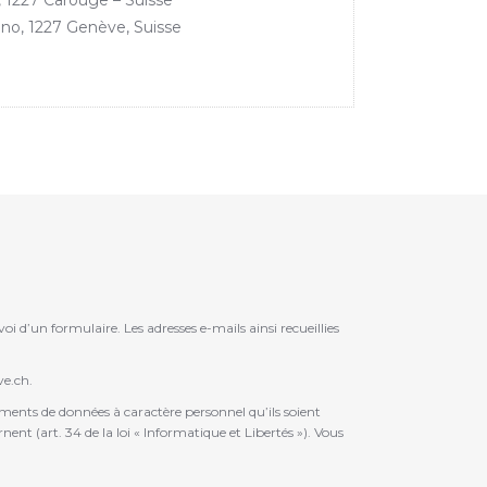
e, 1227 Carouge – Suisse
no, 1227 Genève, Suisse
oi d’un formulaire. Les adresses e-mails ainsi recueillies
ve.ch.
ements de données à caractère personnel qu’ils soient
nt (art. 34 de la loi « Informatique et Libertés »). Vous