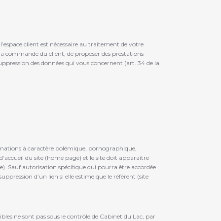
’espace client est nécessaire au traitement de votre
 la commande du client, de proposer des prestations
e suppression des données qui vous concernent (art. 34 de la
nformations à caractère polémique, pornographique,
accueil du site (home page) et le site doit apparaître
e). Sauf autorisation spécifique qui pourra être accordée
ppression d’un lien si elle estime que le référent (site
s cibles ne sont pas sous le contrôle de Cabinet du Lac, par