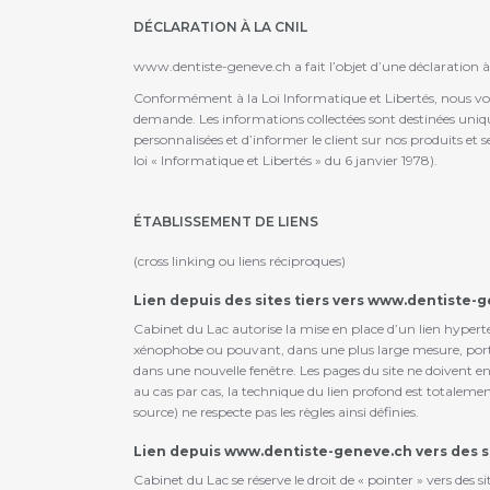
DÉCLARATION À LA CNIL
www.dentiste-geneve.ch a fait l’objet d’une déclaration à
Conformément à la Loi Informatique et Libertés, nous vous 
demande. Les informations collectées sont destinées uniq
personnalisées et d’informer le client sur nos produits et 
loi « Informatique et Libertés » du 6 janvier 1978).
ÉTABLISSEMENT DE LIENS
(cross linking ou liens réciproques)
Lien depuis des sites tiers vers www.dentiste-g
Cabinet du Lac autorise la mise en place d’un lien hypert
xénophobe ou pouvant, dans une plus large mesure, porter a
dans une nouvelle fenêtre. Les pages du site ne doivent en
au cas par cas, la technique du lien profond est totalement 
source) ne respecte pas les règles ainsi définies.
Lien depuis www.dentiste-geneve.ch vers des sit
Cabinet du Lac se réserve le droit de « pointer » vers des si